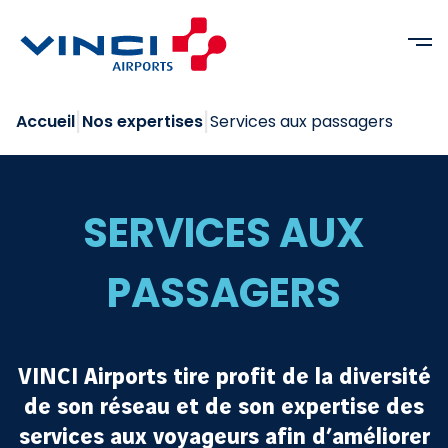
Accéder
Accéder
Accéder
au
au
a
contenu
pied
la
principal
de
navigation
page
|
|
Accueil
Nos expertises
Services aux passagers
SERVICES AUX
PASSAGERS
VINCI Airports tire profit de la diversité
de son réseau et de son expertise des
services aux voyageurs afin d’améliorer